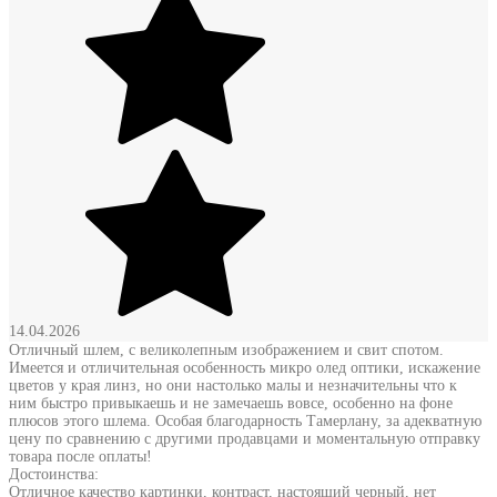
14.04.2026
Отличный шлем, с великолепным изображением и свит спотом.
Имеется и отличительная особенность микро олед оптики, искажение
цветов у края линз, но они настолько малы и незначительны что к
ним быстро привыкаешь и не замечаешь вовсе, особенно на фоне
плюсов этого шлема. Особая благодарность Тамерлану, за адекватную
цену по сравнению с другими продавцами и моментальную отправку
товара после оплаты!
Достоинства:
Отличное качество картинки, контраст, настоящий черный, нет