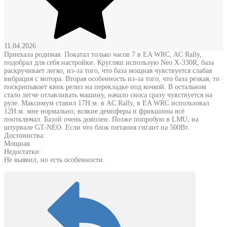
11.04.2026
Приехала родимая. Покатал только часов 7 в EA WRC, AC Rally,
подобрал для себя настройки. Кругляш использую Neo X-330R, база
раскручивает легко, из-за того, что база мощная чувствуется слабая
вибрация с мотора. Вторая особенность из-за того, что база резкая, то
поскрипывает квик релиз на перекладке под кочкой. В остальном
стало легче отлавливать машину, начало сноса сразу чувствуется на
руле. Максимум ставил 17Н.м. в AC Rally, в EA WRC использовал
12Н.м. мне нормально, всякие демпферы и фрикшины всё
поотключал. Базой очень доволен. Позже попробую в LMU, на
штурвале GT-NEO. Если что блок питания гигант на 500Вт.
Достоинства:
Мощная.
Недостатки:
Не выявил, но есть особенности.