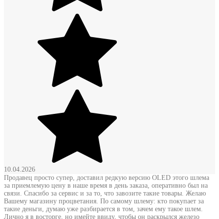
10.04.2026
Продавец просто супер, доставил редкую версию OLED этого шлема
за приемлемую цену в наше время в день заказа, оперативно был на
связи. Спасибо за сервис и за то, что завозите такие товары. Желаю
Вашему магазину процветания. По самому шлему: кто покупает за
такие деньги, думаю уже разбирается в том, зачем ему такое шлем.
Лично я в восторге, но имейте ввиду, чтобы он раскрылся железо