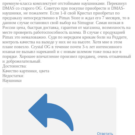
премиум-класса комплектуют отстойными наушниками. Перекинул
DMAS со старого OG. Советую при покупке приобрести и DMAS-
наушники, не пожалеете. Если 1-й свой Кристал приобретал по
предзаказу непосредственно в Pimax Store и ждал его 7 месяцев, то в
данном случае остановил свой выбор на Simugear. Самая низкая в
России цена, быстрая доставка, гарантия от магазина, возмохность на
месте проверить работоспособность шлема. В случае с продукцией
Pimax это немаловажно. Судя по нередким крикам боли на Реддите,
контроль качества на выходе у них не на высоте. Хотя мне в этом
плане повезло. Crystal OG в течение почти 3-х лет интенсивного
юзанья не вызывл нареканий и с новым шлемом тоже пока все в
порядке. Хорошее впечатление произвел продавец, очень отзывчивый
и доброжелательный.
Достоинства:
Качество картинки, цвета
Недостатки:
Наушники
Ответить