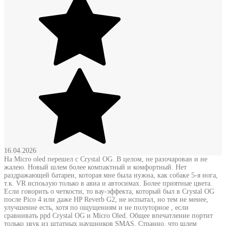
16.04.2026
На Micro oled перешел с Crystal OG. В целом, не разочарован и не
жалею. Новый шлем более компактный и комфортный. Нет
раздражающей батареи, которая мне была нужна, как собаке 5-я нога,
т.к. VR испоьзую только в авиа и автосимах. Более приятные цвета.
Если говорить о четкости, то вау-эффекта, который был в Crystal OG
после Pico 4 или даже HP Reverb G2, не испытал, но тем не менее,
улучшение есть, хотя по ощущениям и не полуторное , если
сравнивать ppd Crystal OG и Micro Oled. Общее впечатление портит
только звук из штатных наушников SMAS. Странно, что шлем