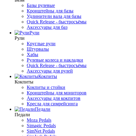
Базы рулевые
Кронштейны для базы
Удлинители вала для базы
Quick Release - быстросъёмы
Аксессуары для баз
Рули
Рули
Круглые рули
Штурвалы
Хабы
Рулевые колеса и накладки
Quick Release - быстросъёмы
Аксессуары для рулей
Кокпиты
Кокпиты
Кокпиты и стойки
Кронштейны для мониторов
Аксессуары для кокпитов
Кресла для симрейсинга
Педали
Педали
Moza Pedals
Simagic Pedals
SimNet Pedals