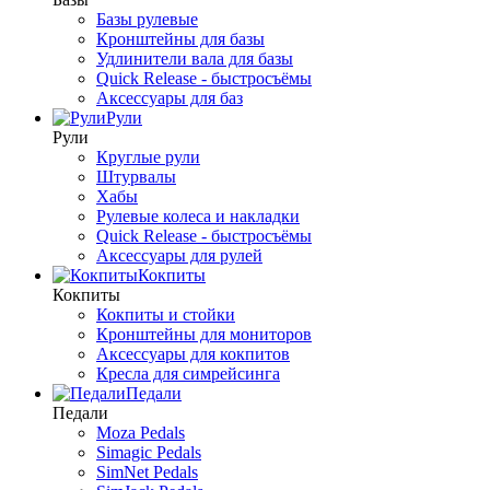
Базы рулевые
Кронштейны для базы
Удлинители вала для базы
Quick Release - быстросъёмы
Аксессуары для баз
Рули
Рули
Круглые рули
Штурвалы
Хабы
Рулевые колеса и накладки
Quick Release - быстросъёмы
Аксессуары для рулей
Кокпиты
Кокпиты
Кокпиты и стойки
Кронштейны для мониторов
Аксессуары для кокпитов
Кресла для симрейсинга
Педали
Педали
Moza Pedals
Simagic Pedals
SimNet Pedals