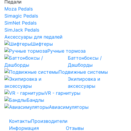
Педали
Moza Pedals
Simagic Pedals
SimNet Pedals
SimJack Pedals
Аксессуары для педалей
Шифтеры
Ручные тормоза
Баттонбоксы /
Дашборды
Подвижные системы
Экипировка и
аксессуары
VR - гарнитуры
Бандлы
Авиасимуляторы
Контакты
Производители
Информация
Отзывы