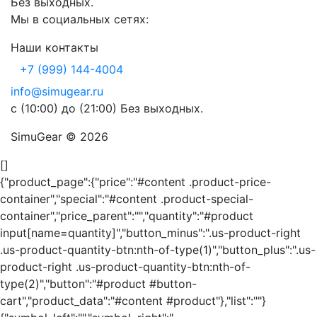
Без выходных.
Мы в социальных сетях:
Наши контакты
+7 (999) 144-4004
info@simugear.ru
с (10:00) до (21:00) Без выходных.
SimuGear © 2026
[]
{"product_page":{"price":"#content .product-price-
container","special":"#content .product-special-
container","price_parent":"","quantity":"#product
input[name=quantity]","button_minus":".us-product-right
.us-product-quantity-btn:nth-of-type(1)","button_plus":".us-
product-right .us-product-quantity-btn:nth-of-
type(2)","button":"#product #button-
cart","product_data":"#content #product"},"list":""}