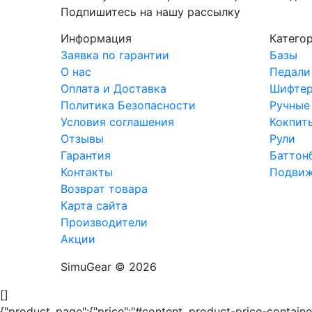
Подпишитесь на нашу рассылку
Информация
Катего
Заявка по гарантии
Базы
О нас
Педали
Оплата и Доставка
Шифте
Политика Безопасности
Ручные
Условия соглашения
Кокпит
Отзывы
Рули
Гарантия
Баттон
Контакты
Подвиж
Возврат товара
Карта сайта
Производители
Акции
SimuGear © 2026
[]
{"product_page":{"price":"#content .product-price-container