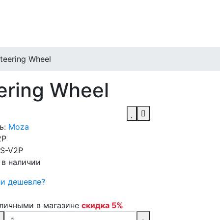
eering Wheel
ring Wheel
ь:
Moza
2P
S-V2P
 в наличии
и дешевле?
аличными в магазине
скидка 5%