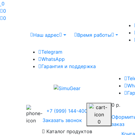
0
0
0
Наш адрес
Время работы
Telegram
WhatsApp
Гарантия и поддержка
Te
Wh
Га
0 р.
+7 (999) 144-4004
Оформит
Заказать звонок
0
заказ
Каталог продуктов
Конт