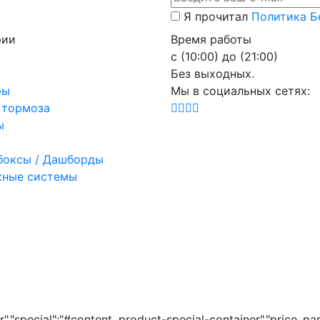
Я прочитал
Политика Б
рии
Время работы
с (10:00) до (21:00)
Без выходных.
ры
Мы в социальных сетях:
 тормоза
ы
боксы / Дашборды
ные системы
","special":"#content .product-special-container","price_par