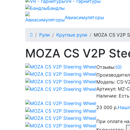
VR - гарнитуры
Бандлы
Авиасимуляторы
Рули
Круглые рули
MOZA CS V2P St
MOZA CS V2P Stee
Отзывы:
(0)
Производител
Модель:
CS-V
Артикул:
MZ-C
Наличие:
Есть
23 000 р.
Нашл
При оплате н
Количество: