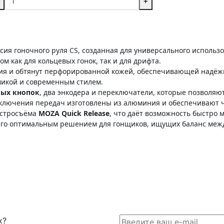
-
+
сия гоночного руля CS, созданная для универсального использ
м как для кольцевых гонок, так и для дрифта.
ия и обтянут перфорированной кожей, обеспечивающей надёжн
микой и современным стилем.
мых кнопок
, два энкодера и переключатели, которые позволя
еключения передач изготовлены из алюминия и обеспечивают ч
ыстросъёма
MOZA Quick Release
, что даёт возможность быстро 
т его оптимальным решением для гонщиков, ищущих баланс меж
х?