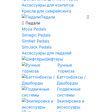
Аксессуары для кокпитов
Кресла для симрейсинга
Педали
Педали
Moza Pedals
Simagic Pedals
SimNet Pedals
SimJack Pedals
Аксессуары для педалей
Шифтеры
Ручные
тормоза
Баттонбоксы /
Дашборды
Подвижные
системы
Экипировка и
аксессуары