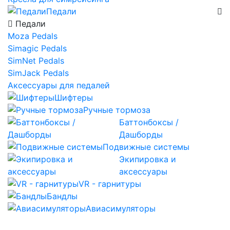
Педали
Педали
Moza Pedals
Simagic Pedals
SimNet Pedals
SimJack Pedals
Аксессуары для педалей
Шифтеры
Ручные тормоза
Баттонбоксы /
Дашборды
Подвижные системы
Экипировка и
аксессуары
VR - гарнитуры
Бандлы
Авиасимуляторы