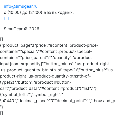
info@simugear.ru
с (10:00) до (21:00) Без выходных.
SimuGear © 2026
[]
{"product_page":{"price":"#content .product-price-
container","special":"#content .product-special-
container","price_parent":"","quantity":"#product
input[name=quantity]","button_minus":".us-product-right
.us-product-quantity-btn:nth-of-type(1)","button_plus":".us-
product-right .us-product-quantity-btn:nth-of-
type(2)","button":"#product #button-
cart","product_data":"#content #product"},"list":""}
{"symbol_left":"","symbol_right":"
\u0440.","decimal_place":"0","decimal_point":".","thousand_p
"}
[]